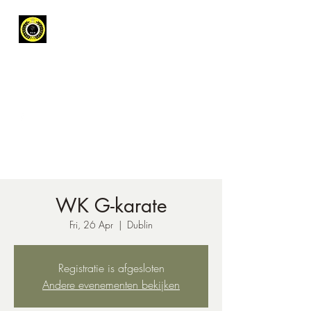
Koninklijke
Karateclub
Leopoldsburg
Get In Touch
WK G-karate
Fri, 26 Apr
  |  
Dublin
Registratie is afgesloten
Andere evenementen bekijken