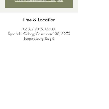
Time & Location
06 Apr 2019, 09:00
Sporthal 't Geleeg, Caimolaan 130, 3970
Leopoldsburg, België
Share this event
karateclubleopoldsburg@gmail.com
©2020 by Karateclub Leopoldsburg.