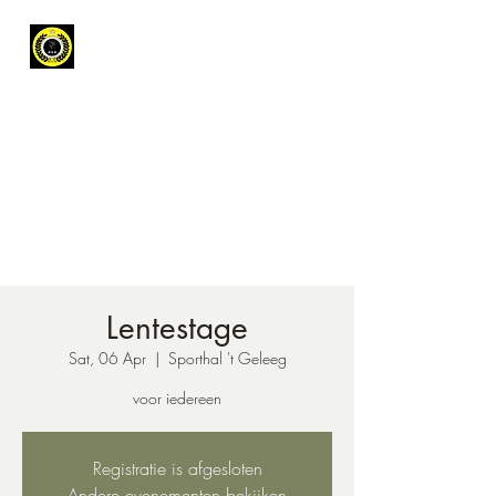
Koninklijke
Karateclub
Leopoldsburg
Get In Touch
Lentestage
Sat, 06 Apr
  |  
Sporthal 't Geleeg
voor iedereen
Registratie is afgesloten
Andere evenementen bekijken