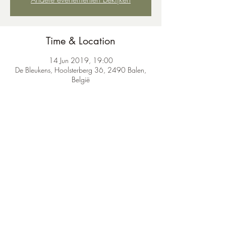
Time & Location
14 Jun 2019, 19:00
De Bleukens, Hoolsterberg 36, 2490 Balen,
België
Share this event
karateclubleopoldsburg@gmail.com
©2020 by Karateclub Leopoldsburg.