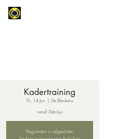
Koninklijke
Karateclub
Leopoldsburg
Get In Touch
Kadertraining
Fri, 14 Jun
  |  
De Bleukens
vanaf 3de kyu
Registratie is afgesloten
Andere evenementen bekijken